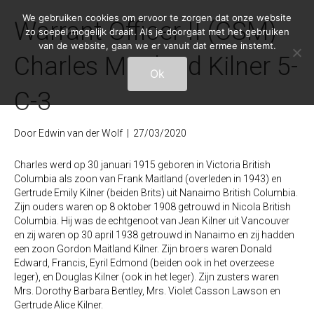
We gebruiken cookies om ervoor te zorgen dat onze website
Warrant Officer II (CSM)
zo soepel mogelijk draait. Als je doorgaat met het gebruiken
van de website, gaan we er vanuit dat ermee instemt.
Charles Maitland Kilner 5-
Ok
C-3
Door
Edwin van der Wolf
|
27/03/2020
Charles werd op 30 januari 1915 geboren in Victoria British
Columbia als zoon van Frank Maitland (overleden in 1943) en
Gertrude Emily Kilner (beiden Brits) uit Nanaimo British Columbia.
Zijn ouders waren op 8 oktober 1908 getrouwd in Nicola British
Columbia. Hij was de echtgenoot van Jean Kilner uit Vancouver
en zij waren op 30 april 1938 getrouwd in Nanaimo en zij hadden
een zoon Gordon Maitland Kilner. Zijn broers waren Donald
Edward, Francis, Eyril Edmond (beiden ook in het overzeese
leger), en Douglas Kilner (ook in het leger). Zijn zusters waren
Mrs. Dorothy Barbara Bentley, Mrs. Violet Casson Lawson en
Gertrude Alice Kilner.