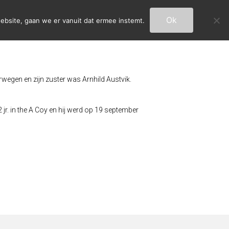
Ok
ebsite, gaan we er vanuit dat ermee instemt.
egen en zijn zuster was Arnhild Austvik.
jr. in the A Coy en hij werd op 19 september