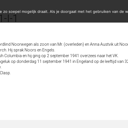
zo soepel mogelijk draait. Als je doorgaat met het gebruiken van de w
1-I-1
dlind Noorwegen als zoon van Mr. (overleden) en Anna Austvik uit Noorw
urch. Hij sprak Noors en Engels.
tish Columbia en hij ging op 2 september 1941 overzees naar het VK.
ngeluk op donderdag 11 september 1941 in Engeland op de leeftijd van 32 
.
Clasp.