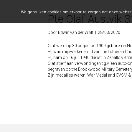
We gebruiken cookies om ervoor te zorgen dat onze website 
Pte Olaf Austvik 3
Door
Edwin van der Wolf
|
28/03/2020
Olaf werd op 30 augustus 1909 geboren in Nor
Hij was mijnwerker en lid van the Lutheran Ch
Hij nam op 16 juli 1940 dienst in Zeballos Bri
Olaf stierf aan verwondingen t.g.v. een auto-o
begraven op the Brookwood Military Cemetery
Zijn medailles waren: War Medal and CVSM & 