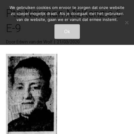
We gebruiken cookies om ervoor te zorgen dat onze website
Pte Norman McKenzie 6-
zo soepel mogelijk draait. Als je doorgaat met het gebruiken
van de website, gaan we er vanuit dat ermee instemt.
E-9
Ok
Door
Edwin van der Wolf
|
21/03/2020