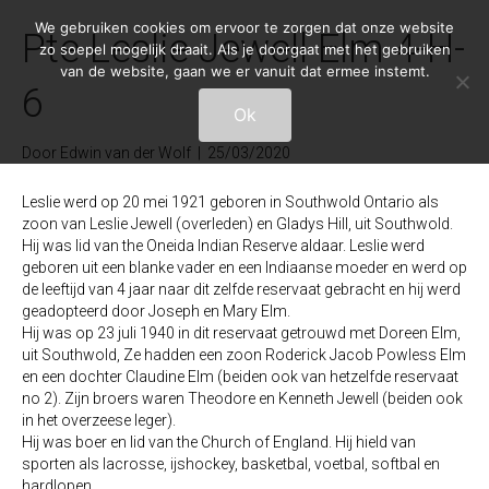
We gebruiken cookies om ervoor te zorgen dat onze website
Pte Leslie Jewell Elm 4-H-
zo soepel mogelijk draait. Als je doorgaat met het gebruiken
van de website, gaan we er vanuit dat ermee instemt.
6
Ok
Door
Edwin van der Wolf
|
25/03/2020
Leslie werd op 20 mei 1921 geboren in Southwold Ontario als
zoon van Leslie Jewell (overleden) en Gladys Hill, uit Southwold.
Hij was lid van the Oneida Indian Reserve aldaar. Leslie werd
geboren uit een blanke vader en een Indiaanse moeder en werd op
de leeftijd van 4 jaar naar dit zelfde reservaat gebracht en hij werd
geadopteerd door Joseph en Mary Elm.
Hij was op 23 juli 1940 in dit reservaat getrouwd met Doreen Elm,
uit Southwold, Ze hadden een zoon Roderick Jacob Powless Elm
en een dochter Claudine Elm (beiden ook van hetzelfde reservaat
no 2). Zijn broers waren Theodore en Kenneth Jewell (beiden ook
in het overzeese leger).
Hij was boer en lid van the Church of England. Hij hield van
sporten als lacrosse, ijshockey, basketbal, voetbal, softbal en
hardlopen.