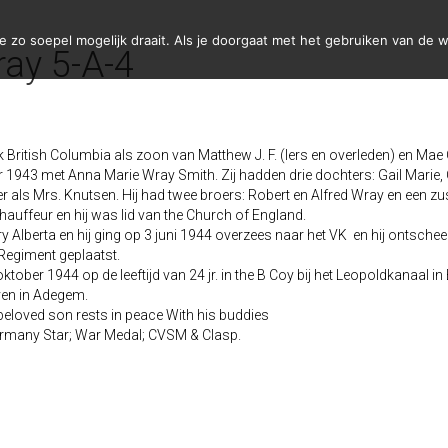
zo soepel mogelijk draait. Als je doorgaat met het gebruiken van de w
ray 5-A-4
ck British Columbia als zoon van Matthew J. F. (Iers en overleden) en Ma
ber 1943 met Anna Marie Wray Smith. Zij hadden drie dochters: Gail Marie
r als Mrs. Knutsen. Hij had twee broers: Robert en Alfred Wray en een z
uffeur en hij was lid van the Church of England.
Alberta en hij ging op 3 juni 1944 overzees naar het VK en hij ontscheept
 Regiment geplaatst.
ober 1944 op de leeftijd van 24 jr. in the B Coy bij het Leopoldkanaal in Be
ven in Adegem.
eloved son rests in peace With his buddies
Germany Star; War Medal; CVSM & Clasp.