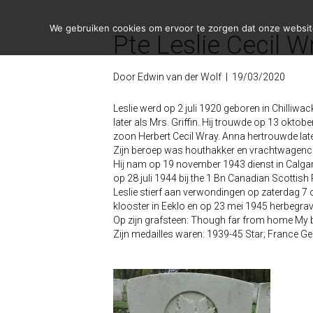
We gebruiken cookies om ervoor te zorgen dat onze website 
Pte Leslie Cecil W
Door
Edwin van der Wolf
|
19/03/2020
Leslie werd op 2 juli 1920 geboren in Chilliwa
later als Mrs. Griffin. Hij trouwde op 13 okto
zoon Herbert Cecil Wray. Anna hertrouwde late
Zijn beroep was houthakker en vrachtwagencha
Hij nam op 19 november 1943 dienst in Calgary 
op 28 juli 1944 bij the 1 Bn Canadian Scottish
Leslie stierf aan verwondingen op zaterdag 7 okt
klooster in Eeklo en op 23 mei 1945 herbegra
Op zijn grafsteen: Though far from home My b
Zijn medailles waren: 1939-45 Star; France 