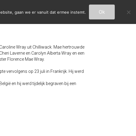
Ok
ebsite, gaan we er vanuit dat ermee instemt.
e Caroline Wray uit Chilliwack. Mae hertrouwde
, Cheri Laverne en Carolyn Alberta Wray en een
uster Florence Mae Wray.
e vervolgens op 23 juli in Frankrijk. Hij werd
lgië en hij werd tijdelijk begraven bij een