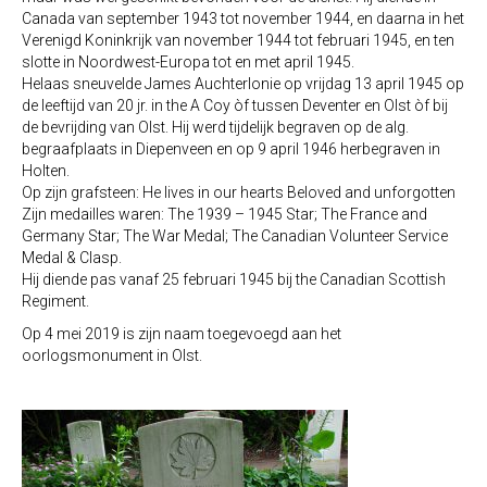
Canada van september 1943 tot november 1944, en daarna in het
Verenigd Koninkrijk van november 1944 tot februari 1945, en ten
slotte in Noordwest-Europa tot en met april 1945.
Helaas sneuvelde James Auchterlonie op vrijdag 13 april 1945 op
de leeftijd van 20 jr. in the A Coy òf tussen Deventer en Olst òf bij
de bevrijding van Olst. Hij werd tijdelijk begraven op de alg.
begraafplaats in Diepenveen en op 9 april 1946 herbegraven in
Holten.
Op zijn grafsteen: He lives in our hearts Beloved and unforgotten
Zijn medailles waren: The 1939 – 1945 Star; The France and
Germany Star; The War Medal; The Canadian Volunteer Service
Medal & Clasp.
Hij diende pas vanaf 25 februari 1945 bij the Canadian Scottish
Regiment.
Op 4 mei 2019 is zijn naam toegevoegd aan het
oorlogsmonument in Olst.