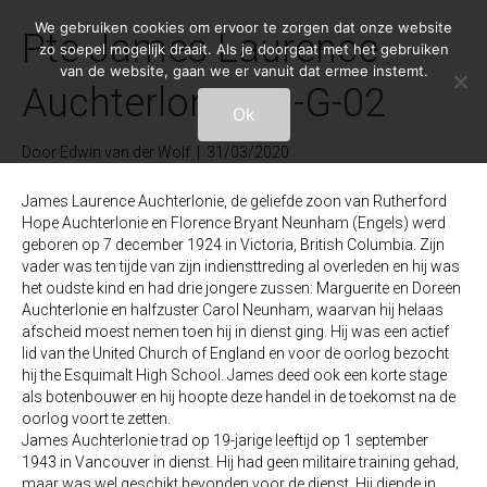
We gebruiken cookies om ervoor te zorgen dat onze website
Pte James Laurence
zo soepel mogelijk draait. Als je doorgaat met het gebruiken
van de website, gaan we er vanuit dat ermee instemt.
Auchterlonie 11-G-02
Ok
Door
Edwin van der Wolf
|
31/03/2020
James Laurence Auchterlonie, de geliefde zoon van Rutherford
Hope Auchterlonie en Florence Bryant Neunham (Engels) werd
geboren op 7 december 1924 in Victoria, British Columbia. Zijn
vader was ten tijde van zijn indiensttreding al overleden en hij was
het oudste kind en had drie jongere zussen: Marguerite en Doreen
Auchterlonie en halfzuster Carol Neunham, waarvan hij helaas
afscheid moest nemen toen hij in dienst ging. Hij was een actief
lid van the United Church of England en voor de oorlog bezocht
hij the Esquimalt High School. James deed ook een korte stage
als botenbouwer en hij hoopte deze handel in de toekomst na de
oorlog voort te zetten.
James Auchterlonie trad op 19-jarige leeftijd op 1 september
1943 in Vancouver in dienst. Hij had geen militaire training gehad,
maar was wel geschikt bevonden voor de dienst. Hij diende in