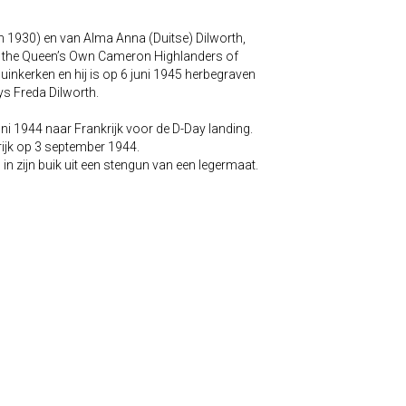
n 1930) en van Alma Anna (Duitse) Dilworth,
van the Queen’s Own Cameron Highlanders of
Duinkerken en hij is op 6 juni 1945 herbegraven
ys Freda Dilworth.
uni 1944 naar Frankrijk voor de D-Day landing.
rijk op 3 september 1944.
in zijn buik uit een stengun van een legermaat.