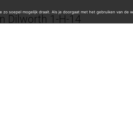
zo soepel mogelijk draait. Als je doorgaat met het gebruiken van de w
n Dilworth 1-H-14