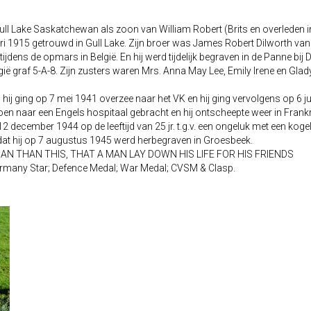
l Lake Saskatchewan als zoon van William Robert (Brits en overleden i
nuari 1915 getrouwd in Gull Lake. Zijn broer was James Robert Dilworth 
dens de opmars in België. En hij werd tijdelijk begraven in de Panne bij 
 graf 5-A-8. Zijn zusters waren Mrs. Anna May Lee, Emily Irene en Glad
 hij ging op 7 mei 1941 overzee naar het VK en hij ging vervolgens op 6 j
toen naar een Engels hospitaal gebracht en hij ontscheepte weer in Frank
ecember 1944 op de leeftijd van 25 jr. t.g.v. een ongeluk met een kogel 
ordat hij op 7 augustus 1945 werd herbegraven in Groesbeek.
 MAN THAN THIS, THAT A MAN LAY DOWN HIS LIFE FOR HIS FRIENDS
Germany Star; Defence Medal; War Medal; CVSM & Clasp.