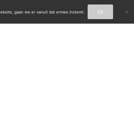
Ok
ebsite, gaan we er vanuit dat ermee instemt.