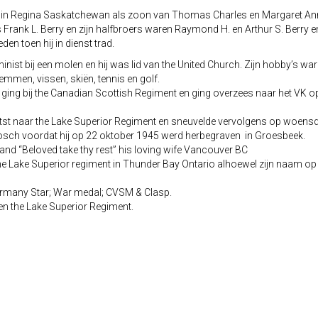
 in Regina Saskatchewan als zoon van Thomas Charles en Margaret Ann 
 Frank L. Berry en zijn halfbroers waren Raymond H. en Arthur S. Berry e
den toen hij in dienst trad.
st bij een molen en hij was lid van the United Church. Zijn hobby’s ware
emmen, vissen, skiën, tennis en golf.
ing bij the Canadian Scottish Regiment en ging overzees naar het VK op 1
st naar the Lake Superior Regiment en sneuvelde vervolgens op woensdag 1
nbosch voordat hij op 22 oktober 1945 werd herbegraven in Groesbeek.
nd “Beloved take thy rest” his loving wife Vancouver BC
e Lake Superior regiment in Thunder Bay Ontario alhoewel zijn naam op
Germany Star; War medal; CVSM & Clasp.
 en the Lake Superior Regiment.