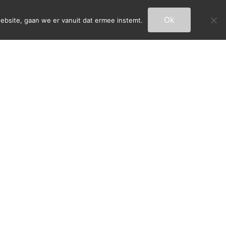
Ok
ebsite, gaan we er vanuit dat ermee instemt.