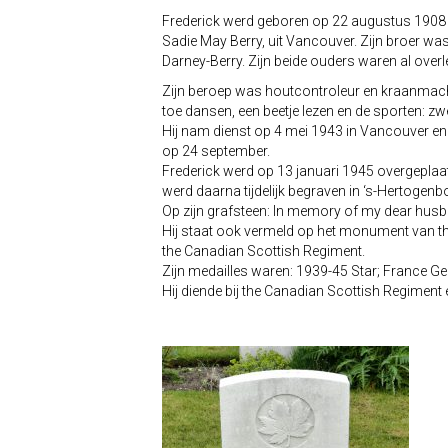
Frederick werd geboren op 22 augustus 1908
Sadie May Berry, uit Vancouver. Zijn broer was
Darney-Berry. Zijn beide ouders waren al overle
Zijn beroep was houtcontroleur en kraanmachini
toe dansen, een beetje lezen en de sporten: zw
Hij nam dienst op 4 mei 1943 in Vancouver en g
op 24 september.
Frederick werd op 13 januari 1945 overgeplaat
werd daarna tijdelijk begraven in ‘s-Hertoge
Op zijn grafsteen: In memory of my dear husba
Hij staat ook vermeld op het monument van th
the Canadian Scottish Regiment.
Zijn medailles waren: 1939-45 Star; France 
Hij diende bij the Canadian Scottish Regiment