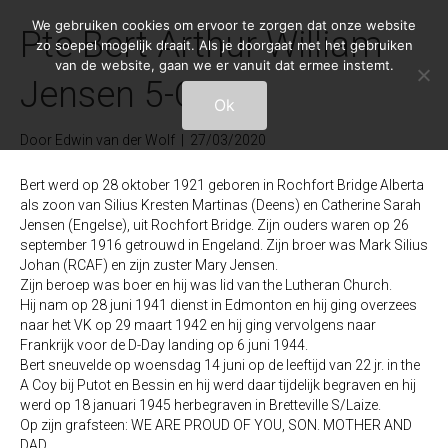
We gebruiken cookies om ervoor te zorgen dat onze website
Pte Bert Arthur William
zo soepel mogelijk draait. Als je doorgaat met het gebruiken
van de website, gaan we er vanuit dat ermee instemt.
Jensen 5-C-13
Ok
Door
Edwin van der Wolf
|
27/03/2020
Bert werd op 28 oktober 1921 geboren in Rochfort Bridge Alberta
als zoon van Silius Kresten Martinas (Deens) en Catherine Sarah
Jensen (Engelse), uit Rochfort Bridge. Zijn ouders waren op 26
september 1916 getrouwd in Engeland. Zijn broer was Mark Silius
Johan (RCAF) en zijn zuster Mary Jensen.
Zijn beroep was boer en hij was lid van the Lutheran Church.
Hij nam op 28 juni 1941 dienst in Edmonton en hij ging overzees
naar het VK op 29 maart 1942 en hij ging vervolgens naar
Frankrijk voor de D-Day landing op 6 juni 1944.
Bert sneuvelde op woensdag 14 juni op de leeftijd van 22 jr. in the
A Coy bij Putot en Bessin en hij werd daar tijdelijk begraven en hij
werd op 18 januari 1945 herbegraven in Bretteville S/Laize.
Op zijn grafsteen: WE ARE PROUD OF YOU, SON. MOTHER AND
DAD