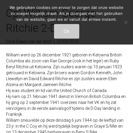
We gebruiken cookies om ervoor te zorgen dat onze website
Cpl William George
zo soepel mogelijk draait. Als je doorgaat met het gebruiken
van de website, gaan we er vanuit dat ermee instemt.
Ritchie 2-D-2
Ok
Door
Edwin van der Wolf
|
22/03/2020
William werd op 26 december 1921 geboren in Kelowna British
Columbia als zoon van Rae George (ook in het leger) en Ruby
Beryl Ritchie uit Kelowna. Zijn ouders waren op 10 januari 1923
getrouwd in Kelowna. Zijn broers waren Gordon Kenneth, John
Llewellyn en David Edward Ritchie en zijn zusters waren Ellen
Alzena en Margaret Jaeneen Ritchie.
Hij was student en lid van the United Church of Canada.
Hij nam op 21 februari 1941 dienst in Vernon British Columbia en
hij ging op 2 september 1941 overzees naar het VK en hij zat
vervolgens in de eerste aanvalsgolf tijdens de D-Day landing in
Frankrijk.
William sneuvelde op deze dinsdag 6 juni 1944 op de leeftijd van
23 jr. in the C Coy en hij werd tijdelijk begraven in Graye S/Mer en
op 13 december 1945 herbegraven in Beny S/Mer.