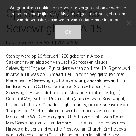
We gebruiken cookies om ervoor te zorgen dat onze website
Cpl Stanley Charles
zo soepel mogelijk draait. Als je doorgaat met het gebruiken
van de website, gaan we er vanuit dat ermee instemt.
Seivewright 20-A-15
Ok
Door
Edwin van der Wolf
|
28/03/2020
Stanley werd op 26 februari 1920 geboren in Arcola
Saskatchewan als zoon van Jack (Schots) en Maude
Seivewright (Engelse). Zijn ouders waren op 4 mei 1915 getrouwd
in Arcola. Hij was op 18 maart 1940 in Winnipeg getrouwd met
Marie Jeanne Seivewright, uit Gravelbourg, Saskatchewan. Hun
kinderen waren Gail Louise Rose en Stanley Robert Paul
Seivewright. Hij was de broer van Alexander (ook in het leger),
Geoff (RCAF), Keith en Private John (Jack) Edward Seivewright,
Princess Patricia’s Canadian Light Infantry, die ook sneuvelde op
1 september 1944 in Italië en hij werd daar begraven op the
Montecchio War Cemetery graf 3-F-5. En zijn zuster was Doris
May Seivewright en zijn andere broer Earl was al eerder overleden.
Hij was arbeider en lid van the Presbyterian Church. Zijn hobby’s
waren vissen en jagen En zijn belangstelling lag bij ijshockey,